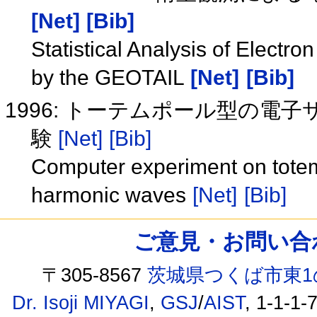
[Net]
[Bib]
Statistical Analysis of Elect
by the GEOTAIL
[Net]
[Bib]
1996: トーテムポール型の
験
[Net]
[Bib]
Computer experiment on totem 
harmonic waves
[Net]
[Bib]
ご意見・お問い合わせ /
〒305-8567
茨城県つくば市東1
Dr. Isoji MIYAGI
,
GSJ
/
AIST
, 1-1-1-