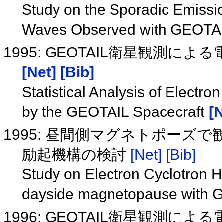
Study on the Sporadic Emissi
Waves Observed with GEOTA
1995: GEOTAIL衛星観測
[Net]
[Bib]
Statistical Analysis of Elect
by the GEOTAIL Spacecraft
[
1995: 昼間側マグネトポー
励起機構の検討
[Net]
[Bib]
Study on Electron Cyclotron 
dayside magnetopause with
1996: GEOTAIL衛星観測