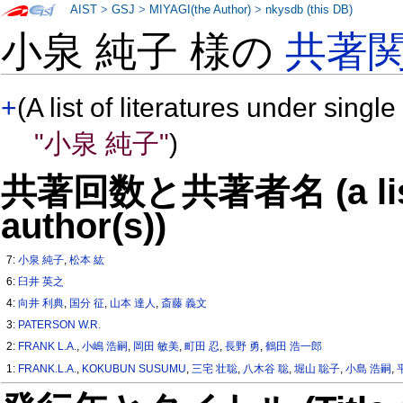
AIST
>
GSJ
>
MIYAGI(the Author)
>
nkysdb (this DB)
小泉 純子 様の
共著
+
(A list of literatures under single
"小泉 純子"
)
共著回数と共著者名 (a list o
author(s))
7:
小泉 純子
,
松本 紘
6:
臼井 英之
4:
向井 利典
,
国分 征
,
山本 達人
,
斎藤 義文
3:
PATERSON W.R.
2:
FRANK L.A.
,
小嶋 浩嗣
,
岡田 敏美
,
町田 忍
,
長野 勇
,
鶴田 浩一郎
1:
FRANK.L.A.
,
KOKUBUN SUSUMU
,
三宅 壮聡
,
八木谷 聡
,
堀山 聡子
,
小島 浩嗣
,