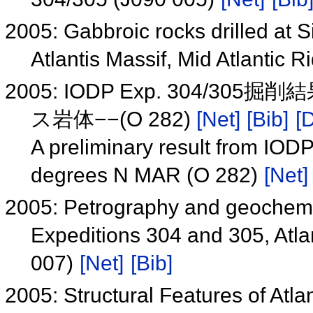
2005: Gabbroic rocks drilled at 
Atlantis Massif, Mid Atlantic 
2005: IODP Exp. 304/3
ス岩体−−(O 282)
[Net]
[Bib]
[D
A preliminary result from IODP
degrees N MAR (O 282)
[Net]
2005: Petrography and geochemi
Expeditions 304 and 305, Atlan
007)
[Net]
[Bib]
2005: Structural Features of Atla