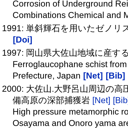
Corrosion of Underground Rein
Combinations Chemical and M
1991: 単斜輝石を用いたゼノ
[Doi]
1997: 岡山県大佐山地域に産
Ferroglaucophane schist fro
Prefecture, Japan
[Net]
[Bib]
2000: 大佐山.大野呂山周辺
備高原の深部捕獲岩
[Net]
[Bib
High pressure metamorphic ro
Osayama and Onoro yama area