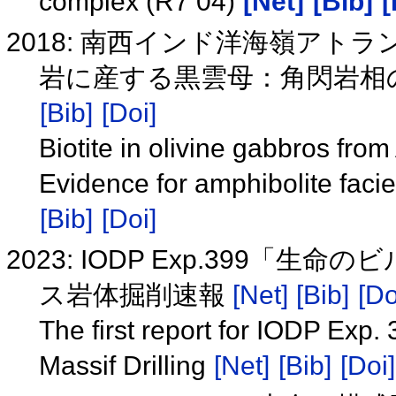
complex (R7 04)
[Net]
[Bib]
[
2018: 南西インド洋海嶺ア
岩に産する黒雲母：角閃岩相の交
[Bib]
[Doi]
Biotite in olivine gabbros fro
Evidence for amphibolite faci
[Bib]
[Doi]
2023: IODP Exp.399
ス岩体掘削速報
[Net]
[Bib]
[Do
The first report for IODP Exp. 
Massif Drilling
[Net]
[Bib]
[Doi]