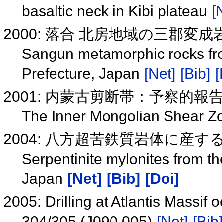
basaltic neck in Kibi plateau
[
2000: 落合 北房地域の三郡変成
Sangun metamorphic rocks fr
Prefecture, Japan
[Net]
[Bib]
[
2001: 内蒙古剪断帯：予察的報
The Inner Mongolian Shear Zo
2004: 八方超苦鉄質岩体に産
Serpentinite mylonites from t
Japan
[Net]
[Bib]
[Doi]
2005: Drilling at Atlantis Massi
304/305 (J090 005)
[Net]
[Bib