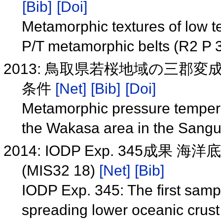
[Bib]
[Doi]
Metamorphic textures of low t
P/T metamorphic belts (R2 P 
2013: 鳥取県若桜地域の三郡
条件
[Net]
[Bib]
[Doi]
Metamorphic pressure temperat
the Wakasa area in the Sang
2014: IODP Exp. 345
(MIS32 18)
[Net]
[Bib]
IODP Exp. 345: The first sampl
spreading lower oceanic crus