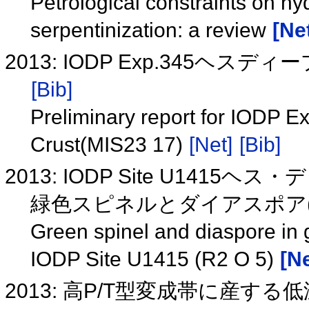
Petrological constraints on h
serpentinization: a review
[Ne
2013: IODP Exp.345ヘスデ
[Bib]
Preliminary report for IODP E
Crust(MIS23 17)
[Net]
[Bib]
2013: IODP Site U14
緑色スピネルとダイアスポア(R2
Green spinel and diaspore in 
IODP Site U1415 (R2 O 5)
[Ne
2013: 高P/T型変成帯に産する