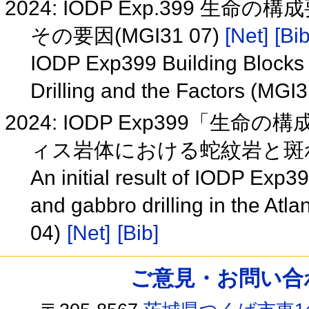
2024: IODP Exp.399 
その要因(MGI31 07)
[Net]
[Bib
IODP Exp399 Building Blocks o
Drilling and the Factors (MGI
2024: IODP Exp399「
ィス岩体における蛇紋岩と斑れい
An initial result of IODP Exp39
and gabbro drilling in the At
04)
[Net]
[Bib]
ご意見・お問い合わせ /