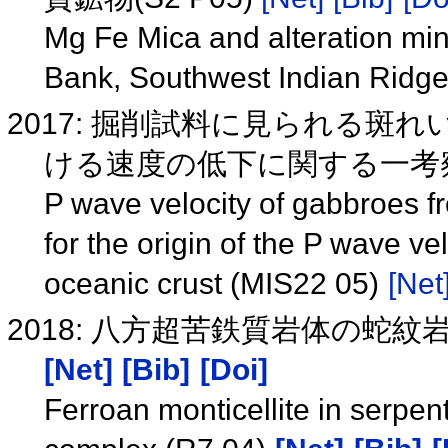
Mg Fe Mica and alteration mine
Bank, Southwest Indian Ridg
2017: 掘削試料に見られる斑
ける速度の低下に関する一考察 (M
P wave velocity of gabbroes 
for the origin of the P wave ve
oceanic crust (MIS22 05)
[Net
2018: 八方超苦鉄質岩体の蛇紋
[Net]
[Bib]
[Doi]
Ferroan monticellite in serpen