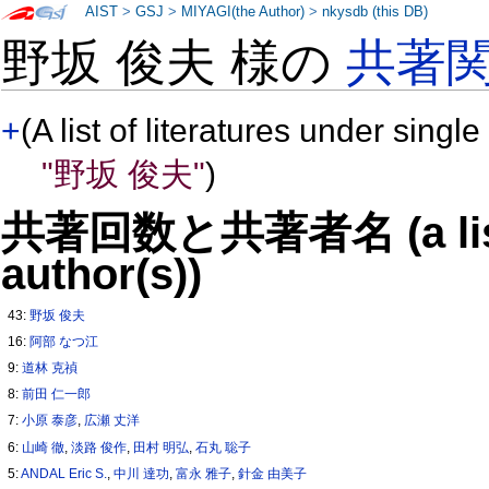
AIST
>
GSJ
>
MIYAGI(the Author)
>
nkysdb (this DB)
野坂 俊夫 様の
共著
+
(A list of literatures under single
"野坂 俊夫"
)
共著回数と共著者名 (a list o
author(s))
43:
野坂 俊夫
16:
阿部 なつ江
9:
道林 克禎
8:
前田 仁一郎
7:
小原 泰彦
,
広瀬 丈洋
6:
山崎 徹
,
淡路 俊作
,
田村 明弘
,
石丸 聡子
5:
ANDAL Eric S.
,
中川 達功
,
富永 雅子
,
針金 由美子