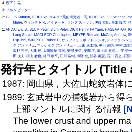
4:
森下 知晃
3:
ブルム ピーター
2:
GILLIS Kathryn
,
IODP Exp. 304/305乗船研究者一同
,
IODP Exp.399 Science Par
Marie
,
ウィンチ R.P.
,
メイヤー R.
,
ラング スーザン
,
伊藤 友紀
,
星出 隆志
,
植
1:
ANDAI Eric S.
,
BLUM Peter
,
Blum Peter
,
DICK Henry
,
FA Yang
,
HASBAATOR
,
IO
Lang Susan
,
MACLEOD Christopher
,
MEYER Romain
,
McCaig Andrew
,
SH
Exp.399
,
WINTSCH Robert P.
,
サンフィリッポ アレッシオ
,
ディック ヘン
グ アンドリュ
,
マッケイグ アンドリュー
,
上田 康太郎
,
中川 達則
,
中村 謙太
坂野 昇平
,
大藤 茂
,
太陽降穂 荒潮
,
安部 美佐
,
安間 了
,
富士原 敏也
,
小平 秀
田 次夫
,
柵山 徹也
,
柿田 恭平
,
江川 浩輔
,
海野 進
,
熊谷 英憲
,
石川 貴之
,
石渡 
発行年とタイトル (Title and 
1987: 岡山県，大佐山蛇紋岩
1989: 玄武岩中の捕獲岩から
上部マントルに関する情報
[N
The lower crust and upper man