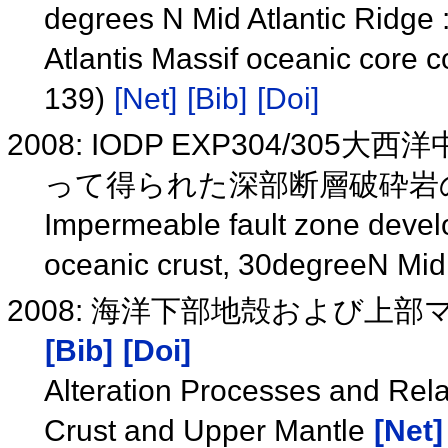
degrees N Mid Atlantic Ridge : 
Atlantis Massif oceanic core
139)
[Net]
[Bib]
[Doi]
2008: IODP EXP304/3
って得られた深部断層破砕岩の研究
Impermeable fault zone develop
oceanic crust, 30degreeN Mid
2008: 海洋下部地殻および上
[Bib]
[Doi]
Alteration Processes and Rel
Crust and Upper Mantle
[Net]