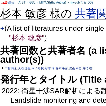
AIST
>
GSJ
>
MIYAGI(the Author)
>
nkysdb (this DB)
杉本 敏彦 様の
共著
+
(A list of literatures under single
"杉本 敏彦"
)
共著回数と共著者名 (a list o
author(s))
1:
下村 博之
,
大石 理智
,
木ノ内 槙
,
杉本 惇
,
杉本 敏彦
,
柴山 卓史
,
芹澤 啓
発行年とタイトル (Title and 
2022: 衛星干渉SAR解析に
Landslide monitoring and dete