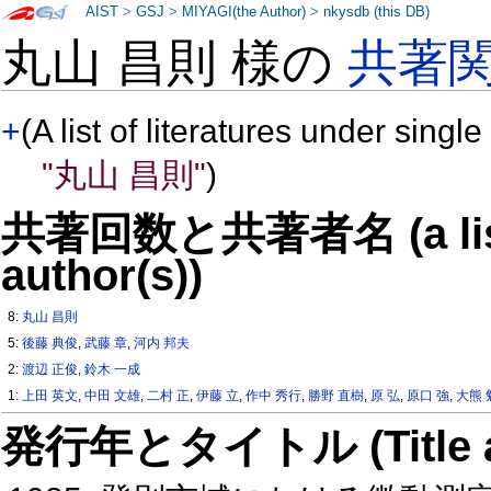
AIST
>
GSJ
>
MIYAGI(the Author)
>
nkysdb (this DB)
丸山 昌則 様の
共著
+
(A list of literatures under single
"丸山 昌則"
)
共著回数と共著者名 (a list o
author(s))
8:
丸山 昌則
5:
後藤 典俊
,
武藤 章
,
河内 邦夫
2:
渡辺 正俊
,
鈴木 一成
1:
上田 英文
,
中田 文雄
,
二村 正
,
伊藤 立
,
作中 秀行
,
勝野 直樹
,
原 弘
,
原口 強
,
大熊 
発行年とタイトル (Title and 