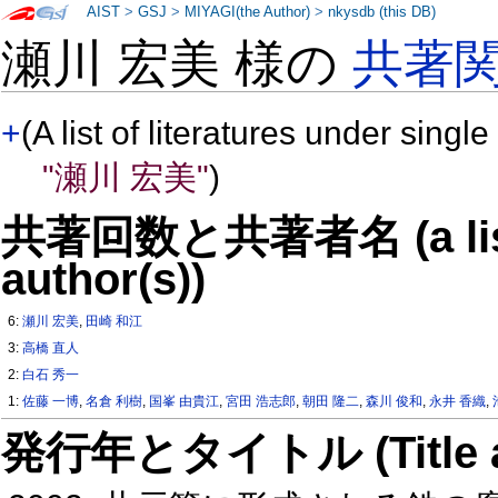
AIST
>
GSJ
>
MIYAGI(the Author)
>
nkysdb (this DB)
瀬川 宏美 様の
共著
+
(A list of literatures under single
"瀬川 宏美"
)
共著回数と共著者名 (a list o
author(s))
6:
瀬川 宏美
,
田崎 和江
3:
高橋 直人
2:
白石 秀一
1:
佐藤 一博
,
名倉 利樹
,
国峯 由貴江
,
宮田 浩志郎
,
朝田 隆二
,
森川 俊和
,
永井 香織
,
発行年とタイトル (Title and 