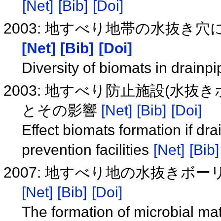
[Net]
[Bib]
[Doi]
2003: 地すべり地帯の水抜
[Net]
[Bib]
[Doi]
Diversity of biomats in drainp
2003: 地すべり防止施設(水
とその影響
[Net]
[Bib]
[Doi]
Effect biomats formation if dr
prevention facilities
[Net]
[Bib]
2007: 地すべり地の水抜き
[Net]
[Bib]
[Doi]
The formation of microbial mat