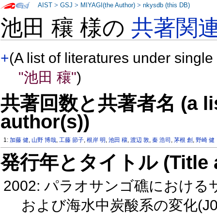
AIST
>
GSJ
>
MIYAGI(the Author)
>
nkysdb (this DB)
池田 穰 様の
共著関
+
(A list of literatures under single
"池田 穰"
)
共著回数と共著者名 (a list o
author(s))
1:
加藤 健
,
山野 博哉
,
工藤 節子
,
根岸 明
,
池田 穰
,
渡辺 敦
,
秦 浩司
,
茅根 創
,
野崎 健
発行年とタイトル (Title and 
2002: パラオサンゴ礁にお
および海水中炭酸系の変化(J0