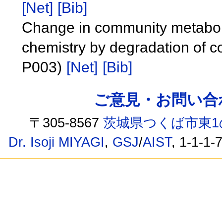
[Net]
[Bib]
Change in community metabol
chemistry by degradation of co
P003)
[Net]
[Bib]
ご意見・お問い合わせ /
〒305-8567
茨城県つくば市東1
Dr. Isoji MIYAGI
,
GSJ
/
AIST
, 1-1-1-