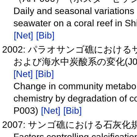
Daily and seasonal variations 
seawater on a coral reef in Sh
[Net]
[Bib]
2002: パラオサンゴ礁にお
および海水中炭酸系の変化(J0
[Net]
[Bib]
Change in community metabol
chemistry by degradation of co
P003)
[Net]
[Bib]
2007: サンゴ礁における石灰化規定
Factors controlling calcificati