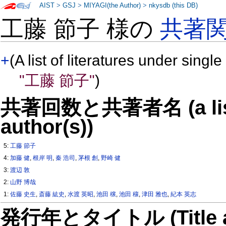
AIST
>
GSJ
>
MIYAGI(the Author)
>
nkysdb (this DB)
工藤 節子 様の
共著
+
(A list of literatures under single
"工藤 節子"
)
共著回数と共著者名 (a list o
author(s))
5:
工藤 節子
4:
加藤 健
,
根岸 明
,
秦 浩司
,
茅根 創
,
野崎 健
3:
渡辺 敦
2:
山野 博哉
1:
佐藤 史生
,
斎藤 紘史
,
水渡 英昭
,
池田 穣
,
池田 穰
,
津田 雅也
,
紀本 英志
発行年とタイトル (Title and 