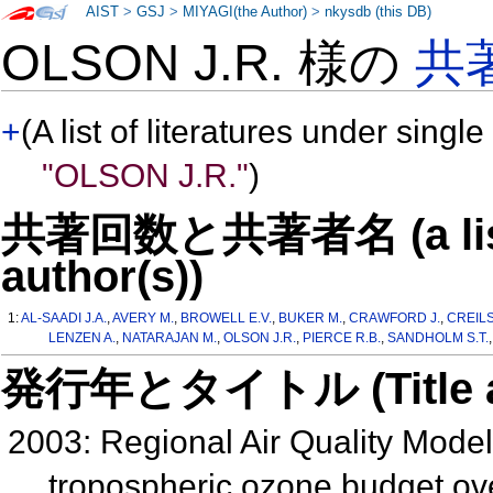
AIST
>
GSJ
>
MIYAGI(the Author)
>
nkysdb (this DB)
OLSON J.R. 様の
共
+
(A list of literatures under single
"OLSON J.R."
)
共著回数と共著者名 (a list o
author(s))
1:
AL-SAADI J.A.
,
AVERY M.
,
BROWELL E.V.
,
BUKER M.
,
CRAWFORD J.
,
CREILS
LENZEN A.
,
NATARAJAN M.
,
OLSON J.R.
,
PIERCE R.B.
,
SANDHOLM S.T.
発行年とタイトル (Title and 
2003: Regional Air Quality Mode
tropospheric ozone budget ov