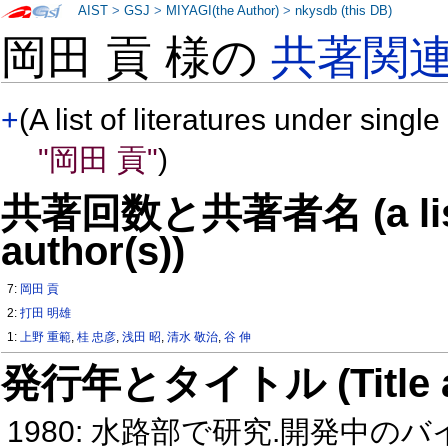
AIST
>
GSJ
>
MIYAGI(the Author)
>
nkysdb (this DB)
岡田 貢 様の
共著関
+
(A list of literatures under single
"岡田 貢"
)
共著回数と共著者名 (a list o
author(s))
7:
岡田 貢
2:
打田 明雄
1:
上野 重範
,
桂 忠彦
,
浅田 昭
,
清水 敬治
,
谷 伸
発行年とタイトル (Title and 
1980: 水路部で研究.開発中