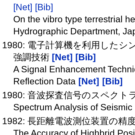
[Net]
[Bib]
On the vibro type terrestrial 
Hydrographic Department, J
1980: 電子計算機を利用し
強調技術
[Net]
[Bib]
A Signal Enhancement Techni
Reflection Data
[Net]
[Bib]
1980: 音波探査信号のスペク
Spectrum Analysis of Seismic
1982: 長距離電波測位装置の
The Accuracy of Highbrid Pos