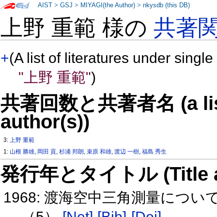
AIST
>
GSJ
>
MIYAGI(the Author)
>
nkysdb (this DB)
上野 重範 様の
共著
+
(A list of literatures under single
"上野 重範"
)
共著回数と共著者名 (a list o
author(s))
3:
上野 重範
1:
山根 勝雄
,
岡田 貢
,
杉浦 邦朗
,
束原 和雄
,
渡辺 一樹
,
福島 秀生
発行年とタイトル (Title and 
1968: 渡海空中三角測量につ
（5）
[Net]
[Bib]
[Doi]