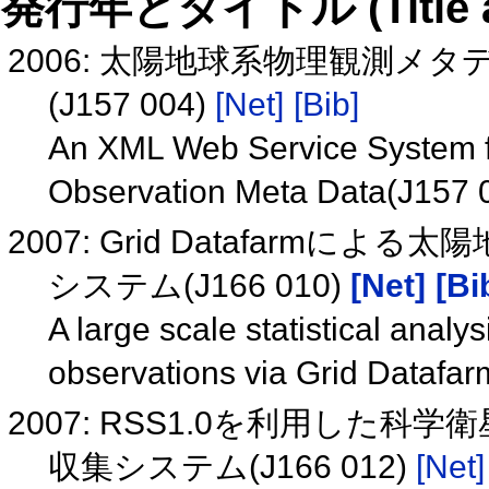
発行年とタイトル (Title and 
2006: 太陽地球系物理観測メ
(J157 004)
[Net]
[Bib]
An XML Web Service System for
Observation Meta Data(J157 
2007: Grid Datafarm
システム(J166 010)
[Net]
[Bi
A large scale statistical analy
observations via Grid Datafa
2007: RSS1.0を利用した
収集システム(J166 012)
[Net]