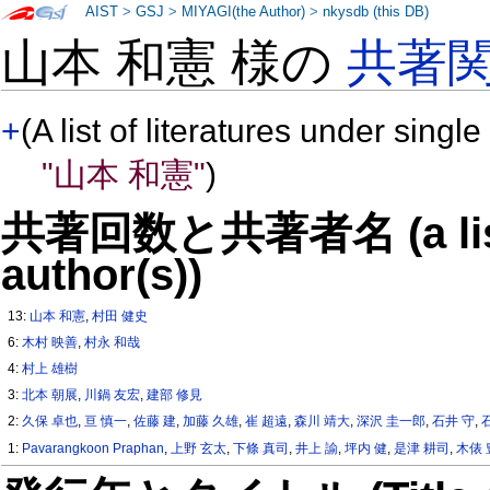
AIST
>
GSJ
>
MIYAGI(the Author)
>
nkysdb (this DB)
山本 和憲 様の
共著
+
(A list of literatures under single
"山本 和憲"
)
共著回数と共著者名 (a list o
author(s))
13:
山本 和憲
,
村田 健史
6:
木村 映善
,
村永 和哉
4:
村上 雄樹
3:
北本 朝展
,
川鍋 友宏
,
建部 修見
2:
久保 卓也
,
亘 慎一
,
佐藤 建
,
加藤 久雄
,
崔 超遠
,
森川 靖大
,
深沢 圭一郎
,
石井 守
,
1:
Pavarangkoon Praphan
,
上野 玄太
,
下條 真司
,
井上 諭
,
坪内 健
,
是津 耕司
,
木俵 