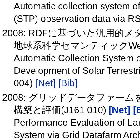
Automatic collection system of
(STP) observation data via 
2008: RDFに基づいた汎用
地球系科学セマンティックWebの
Automatic Collection System
Development of Solar Terrest
004)
[Net]
[Bib]
2008: グリッドデータファ
構築と評価(J161 010)
[Net]
[
Performance Evaluation of La
System via Grid Datafarm Arch