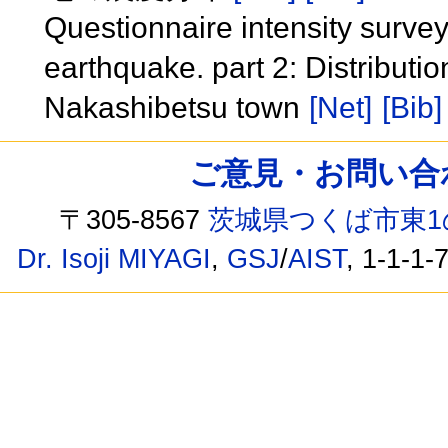
Questionnaire intensity surve
earthquake. part 2: Distributio
Nakashibetsu town
[Net]
[Bib]
ご意見・お問い合わせ /
〒305-8567
茨城県つくば市東1
Dr. Isoji MIYAGI
,
GSJ
/
AIST
, 1-1-1-