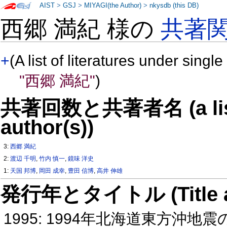
AIST
>
GSJ
>
MIYAGI(the Author)
>
nkysdb (this DB)
西郷 満紀 様の
共著
+
(A list of literatures under single
"西郷 満紀"
)
共著回数と共著者名 (a list o
author(s))
3:
西郷 満紀
2:
渡辺 千明
,
竹内 慎一
,
鏡味 洋史
1:
天国 邦博
,
岡田 成幸
,
豊田 信博
,
高井 伸雄
発行年とタイトル (Title and 
1995: 1994年北海道東方