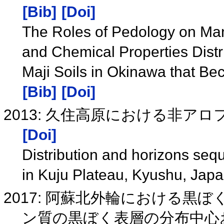
[Bib]
[Doi]
The Roles of Pedology on Man
and Chemical Properties Distr
Maji Soils in Okinawa that Be
[Bib]
[Doi]
2013: 久住高原における非ア
[Doi]
Distribution and horizons seq
in Kuju Plateau, Kyushu, Jap
2017: 阿蘇北外輪における黒
ン質の黒ぼく表層の分布中心