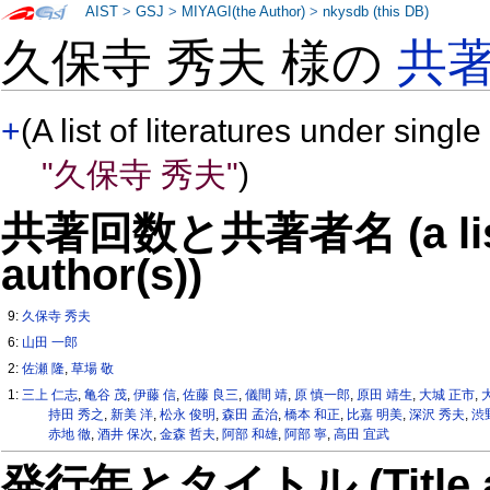
AIST
>
GSJ
>
MIYAGI(the Author)
>
nkysdb (this DB)
久保寺 秀夫 様の
共
+
(A list of literatures under single
"久保寺 秀夫"
)
共著回数と共著者名 (a list o
author(s))
9:
久保寺 秀夫
6:
山田 一郎
2:
佐瀬 隆
,
草場 敬
1:
三上 仁志
,
亀谷 茂
,
伊藤 信
,
佐藤 良三
,
儀間 靖
,
原 慎一郎
,
原田 靖生
,
大城 正市
,
持田 秀之
,
新美 洋
,
松永 俊明
,
森田 孟治
,
橋本 和正
,
比嘉 明美
,
深沢 秀夫
,
渋
赤地 徹
,
酒井 保次
,
金森 哲夫
,
阿部 和雄
,
阿部 寧
,
高田 宜武
発行年とタイトル (Title and 