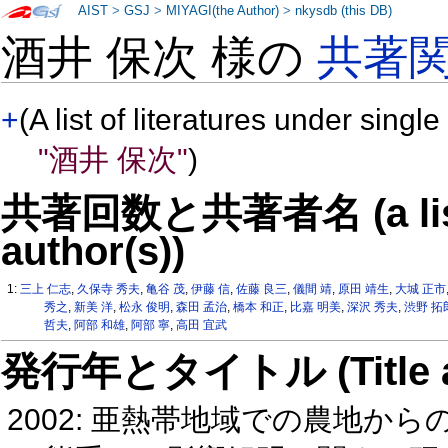
AIST
>
GSJ
>
MIYAGI(the Author)
>
nkysdb (this DB)
酒井 保次 様の
共著
+
(A list of literatures under single
"酒井 保次"
)
共著回数と共著者名 (a list o
author(s))
1:
三上 仁志
,
久保寺 秀夫
,
亀谷 茂
,
伊藤 信
,
佐藤 良三
,
儀間 靖
,
原田 靖生
,
大城 正市
秀之
,
新美 洋
,
松永 俊明
,
森田 孟治
,
橋本 和正
,
比嘉 明美
,
深沢 秀夫
,
渋野 拓
哲夫
,
阿部 和雄
,
阿部 寧
,
高田 宜武
発行年とタイトル (Title and 
2002: 亜熱帯地域での農地か