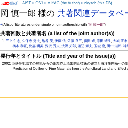
AIST
>
GSJ
>
MIYAGI(the Author)
>
nkysdb (this DB)
岡 慎一郎 様の
共著関連データベ
+
(A list of literatures under single or joint authorship with
"岡 慎一郎"
)
共著回数と共著者名 (a list of the joint author(s))
1:
三上 仁志
,
久保寺 秀夫
,
亀谷 茂
,
伊藤 信
,
佐藤 良三
,
儀間 靖
,
原田 靖生
,
大城 正市
橋本 和正
,
比嘉 明美
,
深沢 秀夫
,
渋野 拓郎
,
渡辺 輝夫
,
玉城 麿
,
田中 滋郎
,
神
発行年とタイトル (Title and year of the issue(s))
2002: 亜熱帯地域での農地からの細粒赤土流出防止技術の確立と海洋生態系への
Prediction of Outflow of Fine Materials from the Agricltural Land and Effec