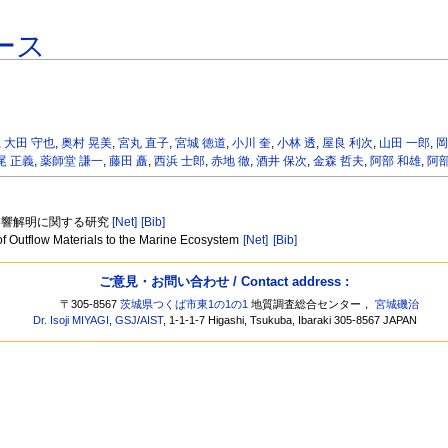
ース
,
大田 守也
,
奥村 晃美
,
宮丸 直子
,
宮城 徳道
,
小川 奎
,
小林 透
,
屋良 利次
,
山田 一郎
,
岡
尾 正義
,
薬師堂 謙一
,
藤田 矗
,
西浜 士郎
,
赤地 徹
,
酒井 保次
,
金森 哲夫
,
阿部 和雄
,
阿部
影響解明に関する研究
[Net]
[Bib]
t of Outflow Materials to the Marine Ecosystem
[Net]
[Bib]
ご意見・お問い合わせ / Contact address :
〒305-8567
茨城県つくば市東1の1の1
地質調査総合センター，
宮城磯治
Dr. Isoji MIYAGI
,
GSJ
/
AIST
, 1-1-1-7 Higashi, Tsukuba, Ibaraki 305-8567 JAPAN