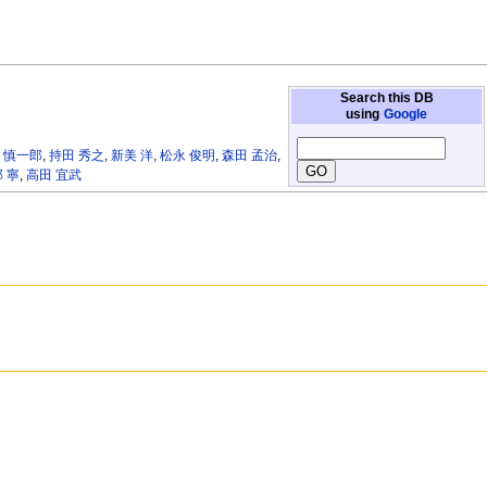
Search this DB
using
Google
 慎一郎
,
持田 秀之
,
新美 洋
,
松永 俊明
,
森田 孟治
,
 寧
,
高田 宜武