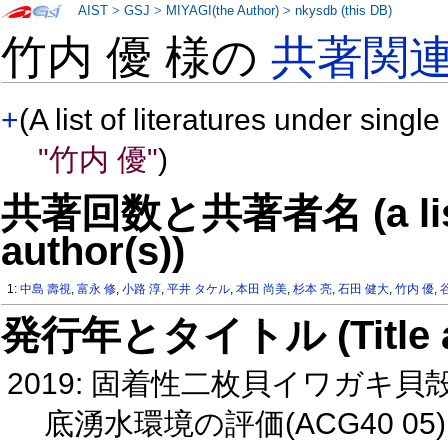
AIST
>
GSJ
>
MIYAGI(the Author)
>
nkysdb (this DB)
竹内 優 様の
共著関
+
(A list of literatures under single
"竹内 優"
)
共著回数と共著者名 (a list o
author(s))
1:
中島 壽視
,
富永 修
,
小路 淳
,
平井 タケル
,
本田 尚美
,
杉本 亮
,
石田 健大
,
竹内 優
,
発行年とタイトル (Title and 
2019: 固着性二枚貝イワガキ
底湧水環境の評価(ACG40 05