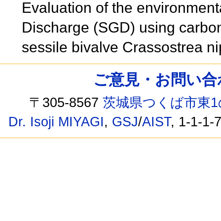
Evaluation of the environmen
Discharge (SGD) using carbon 
sessile bivalve Crassostrea 
ご意見・お問い合わせ /
〒305-8567
茨城県つくば市東1
Dr. Isoji MIYAGI
,
GSJ
/
AIST
, 1-1-1-