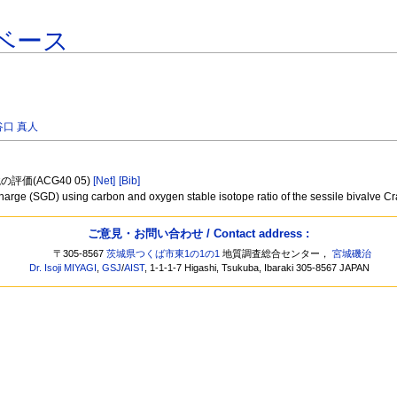
ベース
谷口 真人
価(ACG40 05)
[Net]
[Bib]
harge (SGD) using carbon and oxygen stable isotope ratio of the sessile bivalve 
ご意見・お問い合わせ / Contact address :
〒305-8567
茨城県つくば市東1の1の1
地質調査総合センター，
宮城磯治
Dr. Isoji MIYAGI
,
GSJ
/
AIST
, 1-1-1-7 Higashi, Tsukuba, Ibaraki 305-8567 JAPAN