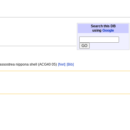
Search this DB
using
Google
Crassostrea nippona shell (ACG40 05)
[Net]
[Bib]