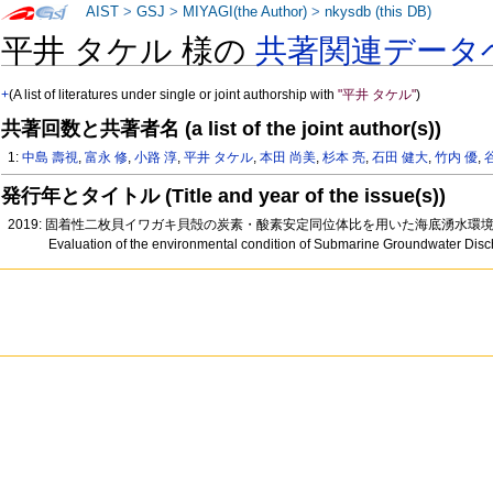
AIST
>
GSJ
>
MIYAGI(the Author)
>
nkysdb (this DB)
平井 タケル 様の
共著関連データ
+
(A list of literatures under single or joint authorship with
"平井 タケル"
)
共著回数と共著者名 (a list of the joint author(s))
1:
中島 壽視
,
富永 修
,
小路 淳
,
平井 タケル
,
本田 尚美
,
杉本 亮
,
石田 健大
,
竹内 優
,
発行年とタイトル (Title and year of the issue(s))
2019: 固着性二枚貝イワガキ貝殻の炭素・酸素安定同位体比を用いた海底湧水環境の評
Evaluation of the environmental condition of Submarine Groundwater Disc