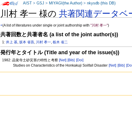
AIST
>
GSJ
>
MIYAGI(the Author)
>
nkysdb (this DB)
川村 孝一 様の
共著関連データベ
+
(A list of literatures under single or joint authorship with
"川村 孝一"
)
共著回数と共著者名 (a list of the joint author(s))
1:
井上 基
,
坂本 省吾
,
川村 孝一
,
栃木 省二
発行年とタイトル (Title and year of the issue(s))
1982: 品覚寺土砂災害の特性と考察
[Net]
[Bib]
[Doi]
Studies on Characteristics of the Honkakuji Soilfall Disaster
[Net]
[Bib]
[Doi