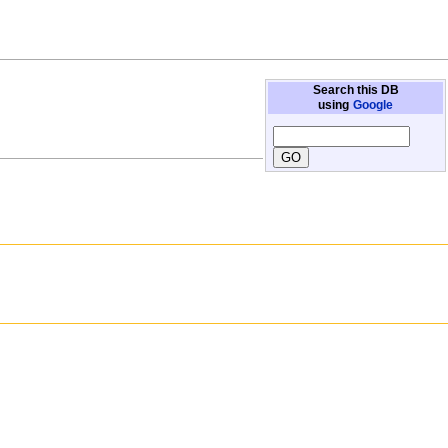
Search this DB
using
Google