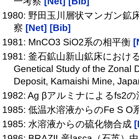
一考察
[Net]
[Bib]
1980: 野田玉川層状マンガン
察
[Net]
[Bib]
1981: MnCO3 SiO2系の相平衡
[
1981: 釜石鉱山新山鉱床にお
Genetical Study of the Zonal D
Deposit, Kamaishi Mine, Jap
1982: Ag βアルミナによるfs2
1985: 低温水溶液からのFe S 
1985: 水溶液からの硫化物合成
[
1986: BRAZIL産lasca（