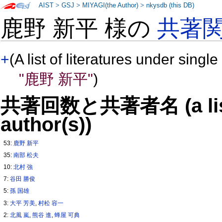
AIST
>
GSJ
>
MIYAGI(the Author)
>
nkysdb (this DB)
鹿野 新平 様の
共著
+
(A list of literatures under single
"鹿野 新平"
)
共著回数と共著者名 (a list o
author(s))
53:
鹿野 新平
35:
南部 松夫
10:
北村 強
7:
谷田 勝俊
5:
孫 国雄
3:
大平 芳美
,
村松 容一
2:
北風 嵐
,
熊谷 進
,
蜂屋 可典