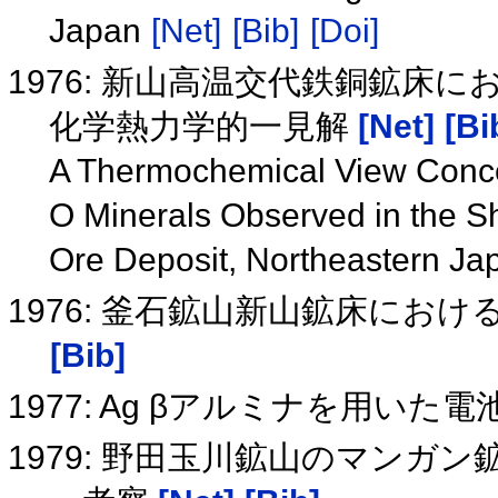
Japan
[Net]
[Bib]
[Doi]
1976: 新山高温交代鉄銅鉱床に
化学熱力学的一見解
[Net]
[Bi
A Thermochemical View Conce
O Minerals Observed in the 
Ore Deposit, Northeastern J
1976: 釜石鉱山新山鉱床にお
[Bib]
1977: Ag βアルミナを用いた
1979: 野田玉川鉱山のマン