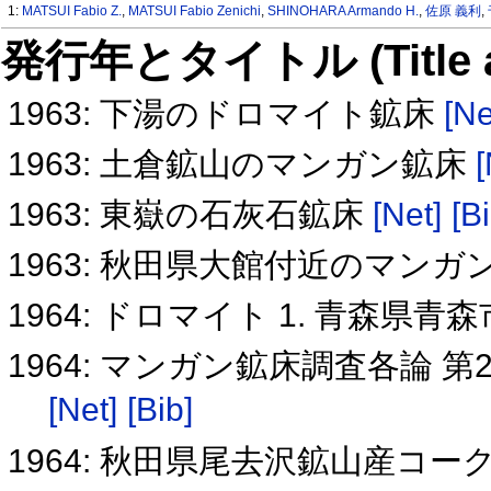
1:
MATSUI Fabio Z.
,
MATSUI Fabio Zenichi
,
SHINOHARA Armando H.
,
佐原 義利
,
発行年とタイトル (Title and 
1963: 下湯のドロマイト鉱床
[Ne
1963: 土倉鉱山のマンガン鉱床
[
1963: 東嶽の石灰石鉱床
[Net]
[B
1963: 秋田県大館付近のマン
1964: ドロマイト 1. 青森
1964: マンガン鉱床調査各論 第
[Net]
[Bib]
1964: 秋田県尾去沢鉱山産コ