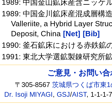
1989: 中国金山鉱床産含ニッケルVa
1989: 中国金川鉱床産混成層
Valleriite, a Hybrid Layer Str
Deposit, China
[Net]
[Bib]
1990: 釜石鉱床における赤鉄鉱
1991: 東北大学選鉱製錬研究
ご意見・お問い合わせ /
〒305-8567
茨城県つくば市東1
Dr. Isoji MIYAGI
,
GSJ
/
AIST
, 1-1-1-