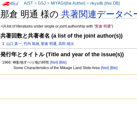
AIST
>
GSJ
>
MIYAGI(the Author)
>
nkysdb (this DB)
那倉 明通 様の
共著関連データベ
+
(A list of literatures under single or joint authorship with
"那倉 明通"
)
共著回数と共著者名 (a list of the joint author(s))
1:
山口 真一
,
竹内 篤雄
,
那倉 明通
,
高田 雄次
発行年とタイトル (Title and year of the issue(s))
1966: 神影地すべり地の特性
[Net]
[Bib]
Some Characteristics of the Mikage Land Slide Area
[Net]
[Bib]