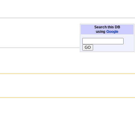
Search this DB
using
Google