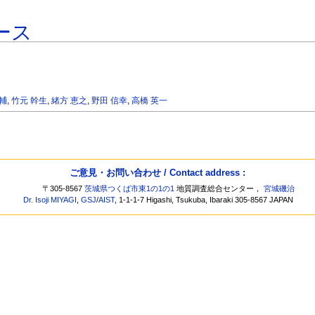
ース
大輔
,
竹元 幹生
,
緒方 恵之
,
野田 信幸
,
高橋 英一
ご意見・お問い合わせ / Contact address :
〒305-8567
茨城県つくば市東1の1の1
地質調査総合センター，
宮城磯治
Dr. Isoji MIYAGI
,
GSJ
/
AIST
, 1-1-1-7 Higashi, Tsukuba, Ibaraki 305-8567 JAPAN