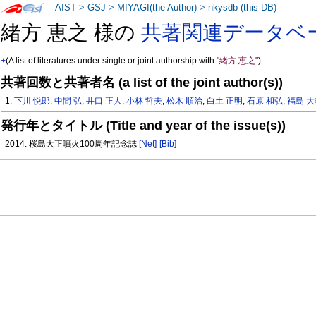
AIST
>
GSJ
>
MIYAGI(the Author)
>
nkysdb (this DB)
緒方 恵之 様の
共著関連データベ
+
(A list of literatures under single or joint authorship with
"緒方 恵之"
)
共著回数と共著者名 (a list of the joint author(s))
1:
下川 悦郎
,
中間 弘
,
井口 正人
,
小林 哲夫
,
松木 順治
,
白土 正明
,
石原 和弘
,
福島 
発行年とタイトル (Title and year of the issue(s))
2014: 桜島大正噴火100周年記念誌
[Net]
[Bib]