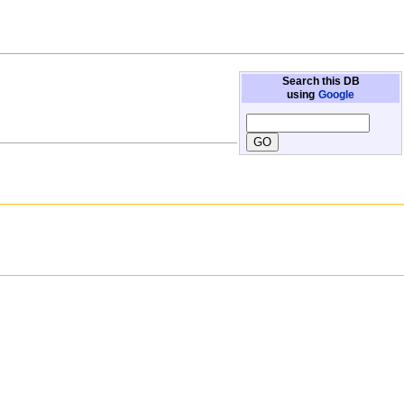
Search this DB
using
Google