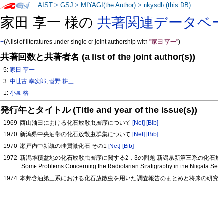
AIST
>
GSJ
>
MIYAGI(the Author)
>
nkysdb (this DB)
家田 享一 様の
共著関連データベ
+
(A list of literatures under single or joint authorship with
"家田 享一"
)
共著回数と共著者名 (a list of the joint author(s))
5:
家田 享一
3:
中世古 幸次郎
,
菅野 耕三
1:
小泉 格
発行年とタイトル (Title and year of the issue(s))
1969: 西山油田における化石放散虫層序について
[Net]
[Bib]
1970: 新潟県中央油帯の化石放散虫群集について
[Net]
[Bib]
1970: 瀬戸内中新統の珪質微化石 その1
[Net]
[Bib]
1972: 新潟堆積盆地の化石放散虫層序に関する2，3の問題 新潟県新第三系の化石
Some Problems Concerning the Radiolarian Stratigraphy in the Niigata Sed
1974: 本邦含油第三系における化石放散虫を用いた調査報告のまとめと将来の研