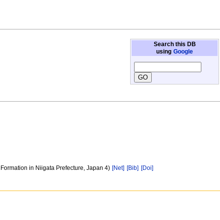
Search this DB
using
Google
Formation in Niigata Prefecture, Japan 4)
[Net]
[Bib]
[Doi]