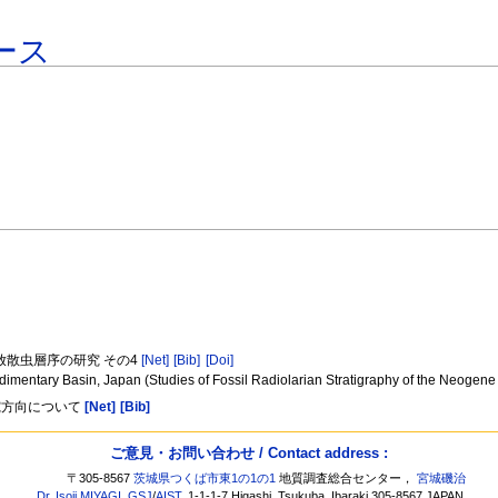
ース
放散虫層序の研究 その4
[Net]
[Bib]
[Doi]
imentary Basin, Japan (Studies of Fossil Radiolarian Stratigraphy of the Neogene 
究方向について
[Net]
[Bib]
ご意見・お問い合わせ / Contact address :
〒305-8567
茨城県つくば市東1の1の1
地質調査総合センター，
宮城磯治
Dr. Isoji MIYAGI
,
GSJ
/
AIST
, 1-1-1-7 Higashi, Tsukuba, Ibaraki 305-8567 JAPAN