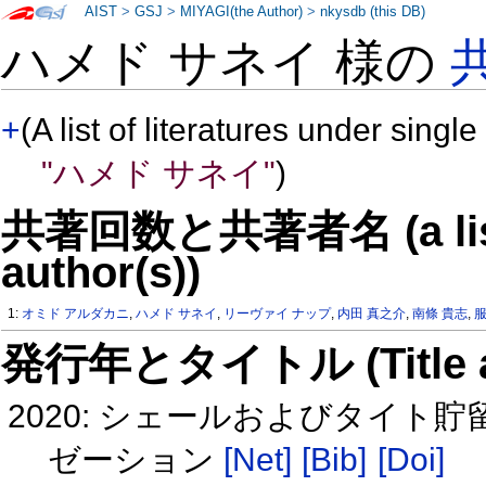
AIST
>
GSJ
>
MIYAGI(the Author)
>
nkysdb (this DB)
ハメド サネイ 様の
+
(A list of literatures under single
"ハメド サネイ"
)
共著回数と共著者名 (a list o
author(s))
1:
オミド アルダカニ
,
ハメド サネイ
,
リーヴァイ ナップ
,
内田 真之介
,
南條 貴志
,
服
発行年とタイトル (Title and 
2020: シェールおよびタイ
ゼーション
[Net]
[Bib]
[Doi]