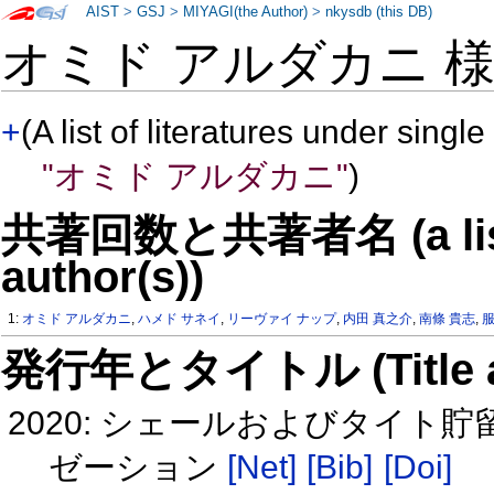
AIST
>
GSJ
>
MIYAGI(the Author)
>
nkysdb (this DB)
オミド アルダカニ 
+
(A list of literatures under single
"オミド アルダカニ"
)
共著回数と共著者名 (a list o
author(s))
1:
オミド アルダカニ
,
ハメド サネイ
,
リーヴァイ ナップ
,
内田 真之介
,
南條 貴志
,
服
発行年とタイトル (Title and 
2020: シェールおよびタイ
ゼーション
[Net]
[Bib]
[Doi]