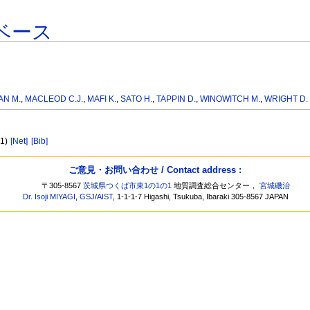
ベース
AN M.
,
MACLEOD C.J.
,
MAFI K.
,
SATO H.
,
TAPPIN D.
,
WINOWITCH M.
,
WRIGHT D.
 1)
[Net]
[Bib]
ご意見・お問い合わせ / Contact address :
〒305-8567
茨城県つくば市東1の1の1
地質調査総合センター，
宮城磯治
Dr. Isoji MIYAGI
,
GSJ
/
AIST
, 1-1-1-7 Higashi, Tsukuba, Ibaraki 305-8567 JAPAN