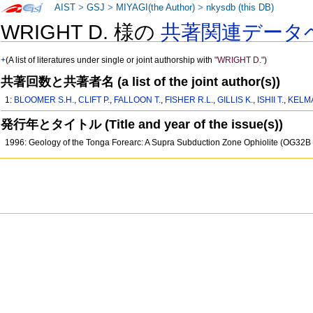
AIST
>
GSJ
>
MIYAGI(the Author)
>
nkysdb (this DB)
WRIGHT D. 様の
共著関連データ
+
(A list of literatures under single or joint authorship with
"WRIGHT D."
)
共著回数と共著者名 (a list of the joint author(s))
1:
BLOOMER S.H.
,
CLIFT P.
,
FALLOON T.
,
FISHER R.L.
,
GILLIS K.
,
ISHII T.
,
KELM
発行年とタイトル (Title and year of the issue(s))
1996: Geology of the Tonga Forearc: A Supra Subduction Zone Ophiolite (OG32B