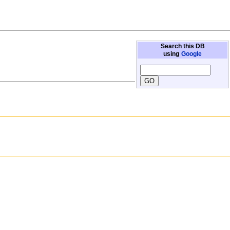
Search this DB
using
Google