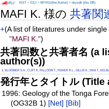
AIST
>
GSJ
>
MIYAGI(the Author)
>
nkysdb (this DB)
MAFI K. 様の
共著関
+
(A list of literatures under single
"MAFI K."
)
共著回数と共著者名 (a list o
author(s))
1:
BLOOMER S.H.
,
CLIFT P.
,
FALLOON T.
,
FISHER R.L.
,
GILLIS K.
,
ISHII T.
,
KELM
発行年とタイトル (Title and 
1996: Geology of the Tonga Fore
(OG32B 1)
[Net]
[Bib]