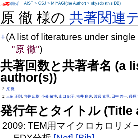
AIST
>
GSJ
>
MIYAGI(the Author)
>
nkysdb (this DB)
原 徹 様の
共著関連
+
(A list of literatures under single
"原 徹"
)
共著回数と共著者名 (a list o
author(s))
2:
原 徹
1:
三留 正則
,
向井 広樹
,
小暮 敏博
,
山口 紀子
,
松井 良夫
,
渡辺 克晃
,
田中 啓一
,
藤原
発行年とタイトル (Title and 
2009: TEM用マイクロカロ
EDX分析
[Net]
[Bib]