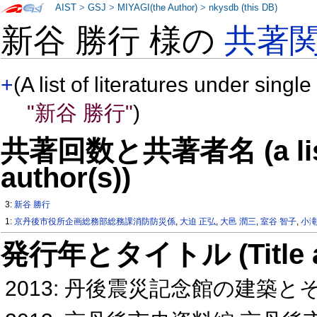
AIST
>
GSJ
>
MIYAGI(the Author)
>
nkysdb (this DB)
新谷 勝行 様の
共著
+
(A list of literatures under single
"新谷 勝行"
)
共著回数と共著者名 (a list o
author(s))
3:
新谷 勝行
1:
京丹後市役所企画総務部総務課消防防災係
,
大迫 正弘
,
大邑 潤三
,
室谷 智子
,
小滝
発行年とタイトル (Title and 
2013: 丹後震災記念館の建築