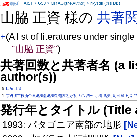
AIST
>
GSJ
>
MIYAGI(the Author)
>
nkysdb (this DB)
山脇 正資 様の
共著
+
(A list of literatures under single
"山脇 正資"
)
共著回数と共著者名 (a list o
author(s))
9:
山脇 正資
1:
京丹後市役所企画総務部総務課消防防災係
,
大邑 潤三
,
小滝 篤夫
,
岡田 篤正
,
新谷
発行年とタイトル (Title and 
1993: パタゴニア南部の地形
[Ne