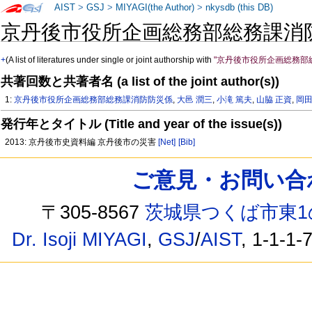
AIST
>
GSJ
>
MIYAGI(the Author)
>
nkysdb (this DB)
京丹後市役所企画総務部総務課消
+
(A list of literatures under single or joint authorship with
"京丹後市役所企画総務部
共著回数と共著者名 (a list of the joint author(s))
1:
京丹後市役所企画総務部総務課消防防災係
,
大邑 潤三
,
小滝 篤夫
,
山脇 正資
,
岡田
発行年とタイトル (Title and year of the issue(s))
2013: 京丹後市史資料編 京丹後市の災害
[Net]
[Bib]
ご意見・お問い合わせ /
〒305-8567
茨城県つくば市東1
Dr. Isoji MIYAGI
,
GSJ
/
AIST
, 1-1-1-