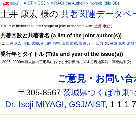
AIST
>
GSJ
>
MIYAGI(the Author)
>
nkysdb (this DB)
土井 康宏 様の
共著関連データベ
+
(A list of literatures under single or joint authorship with
"土井 康宏"
)
共著回数と共著者名 (a list of the joint author(s))
1:
土井 康宏
,
寺田 秀樹
,
小山内 信智
,
山越 隆雄
,
栗原 淳一
,
田方 智
,
笹原 克夫
,
若林
発行年とタイトル (Title and year of the issue(s))
2006: 2000年噴火後の三宅島における土砂流出に関する現地観測・調査結果(2)−−
ご意見・お問い合わせ /
〒305-8567
茨城県つくば市東1
Dr. Isoji MIYAGI
,
GSJ
/
AIST
, 1-1-1-