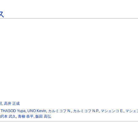
ス
司
,
高井 正成
,
THASOD Yupa
,
UNO Kevin
,
カルミコフ N.
,
カルミコフ N.P.
,
マシェンコ E.
,
マシェン
,
鍔本 武久
,
青柳 恭平
,
飯田 高弘