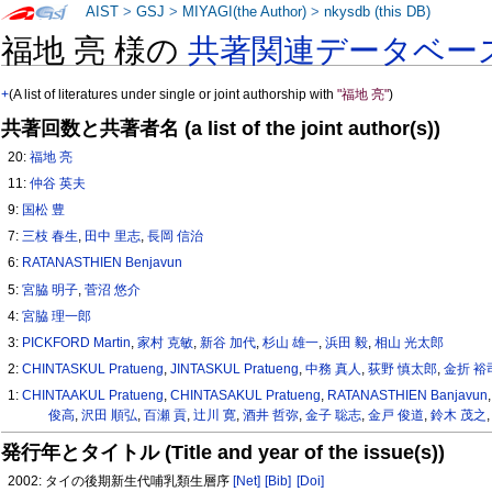
AIST
>
GSJ
>
MIYAGI(the Author)
>
nkysdb (this DB)
福地 亮 様の
共著関連データベー
+
(A list of literatures under single or joint authorship with
"福地 亮"
)
共著回数と共著者名 (a list of the joint author(s))
20:
福地 亮
11:
仲谷 英夫
9:
国松 豊
7:
三枝 春生
,
田中 里志
,
長岡 信治
6:
RATANASTHIEN Benjavun
5:
宮脇 明子
,
菅沼 悠介
4:
宮脇 理一郎
3:
PICKFORD Martin
,
家村 克敏
,
新谷 加代
,
杉山 雄一
,
浜田 毅
,
相山 光太郎
2:
CHINTASKUL Pratueng
,
JINTASKUL Pratueng
,
中務 真人
,
荻野 慎太郎
,
金折 裕
1:
CHINTAAKUL Pratueng
,
CHINTASAKUL Pratueng
,
RATANASTHIEN Banjavun
俊高
,
沢田 順弘
,
百瀬 貢
,
辻川 寛
,
酒井 哲弥
,
金子 聡志
,
金戸 俊道
,
鈴木 茂之
発行年とタイトル (Title and year of the issue(s))
2002: タイの後期新生代哺乳類生層序
[Net]
[Bib]
[Doi]