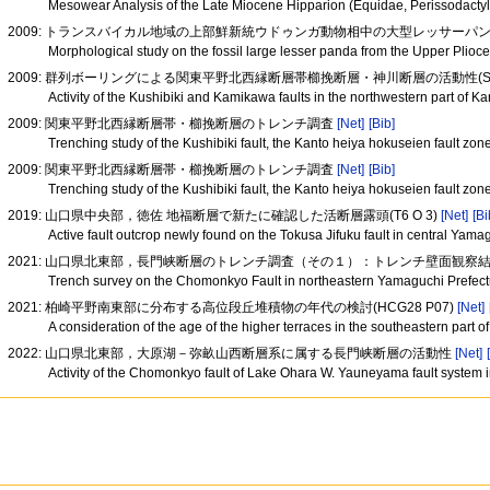
Mesowear Analysis of the Late Miocene Hipparion (Equidae, Perissodac
2009: トランスバイカル地域の上部鮮新統ウドゥンガ動物相中の大型レッサーパ
Morphological study on the fossil large lesser panda from the Upper Plio
2009: 群列ボーリングによる関東平野北西縁断層帯櫛挽断層・神川断層の活動性(S14
Activity of the Kushibiki and Kamikawa faults in the northwestern part of
2009: 関東平野北西縁断層帯・櫛挽断層のトレンチ調査
[Net]
[Bib]
Trenching study of the Kushibiki fault, the Kanto heiya hokuseien fault zo
2009: 関東平野北西縁断層帯・櫛挽断層のトレンチ調査
[Net]
[Bib]
Trenching study of the Kushibiki fault, the Kanto heiya hokuseien fault zo
2019: 山口県中央部，徳佐 地福断層で新たに確認した活断層露頭(T6 O 3)
[Net]
[Bi
Active fault outcrop newly found on the Tokusa Jifuku fault in central Yam
2021: 山口県北東部，長門峡断層のトレンチ調査（その１）：トレンチ壁面観察
Trench survey on the Chomonkyo Fault in northeastern Yamaguchi Prefectu
2021: 柏崎平野南東部に分布する高位段丘堆積物の年代の検討(HCG28 P07)
[Net]
A consideration of the age of the higher terraces in the southeastern part 
2022: 山口県北東部，大原湖－弥畝山西断層系に属する長門峡断層の活動性
[Net]
Activity of the Chomonkyo fault of Lake Ohara W. Yauneyama fault system