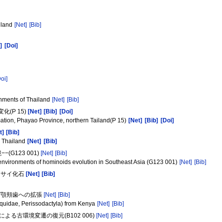
iland
[Net]
[Bib]
]
[Doi]
oi]
nments of Thailand
[Net]
[Bib]
(P 15)
[Net]
[Bib]
[Doi]
ation, Phayao Province, northern Tailand(P 15)
[Net]
[Bib]
[Doi]
t]
[Bib]
, Thailand
[Net]
[Bib]
G123 001)
[Net]
[Bib]
nvironments of hominoids evolution in Southeast Asia (G123 001)
[Net]
[Bib]
たサイ化石
[Net]
[Bib]
下顎頬歯への拡張
[Net]
[Bib]
Equidae, Perissodactyla) from Kenya
[Net]
[Bib]
よる古環境変遷の復元(B102 006)
[Net]
[Bib]