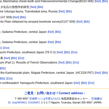
tyla, Mammalia) cheek teeth and Paleoenvironmental Change(B102 006)
[Net]
[Bib]
ンダ化石の形態学的研究
[Net]
[Bib]
cene Udunga fauna, Transbaikal area, Russia
[Net]
[Bib]
7 009)
[Net]
[Bib]
 Kanto Plain obtained by arrayed borehole survey(S147 009)
[Net]
[Bib]
ne, Saitama Prefecture, central Japan
[Net]
[Bib]
ne, Saitama Prefecture, central Japan
[Net]
[Bib]
b]
[Doi]
aguchi Prefecture, southwest Japan (T6 O 3)
[Net]
[Bib]
[Doi]
結果
[Net]
[Bib]
[Doi]
re (Part 1): Results of Trench Observations
[Net]
[Bib]
[Doi]
[Bib]
of the Kashiwazaki plain, Niigata Prefecture, central Japan. (HCG28 P07)
[Net]
[Bib]
[Bib]
[Doi]
 in northeastern Yamaguchi Prefecture, southwest Japan
[Net]
[Bib]
[Doi]
ご意見・お問い合わせ / Contact address :
〒305-8567
茨城県つくば市東1の1の1
地質調査総合センター，
宮城磯治
Dr. Isoji MIYAGI
,
GSJ
/
AIST
, 1-1-1-7 Higashi, Tsukuba, Ibaraki 305-8567 JAPAN