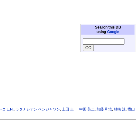
Search this DB
using
Google
コ E.N.
,
ラタナシアン ベンジャワン
,
上田 圭一
,
中田 英二
,
加藤 和浩
,
林崎 涼
,
横山