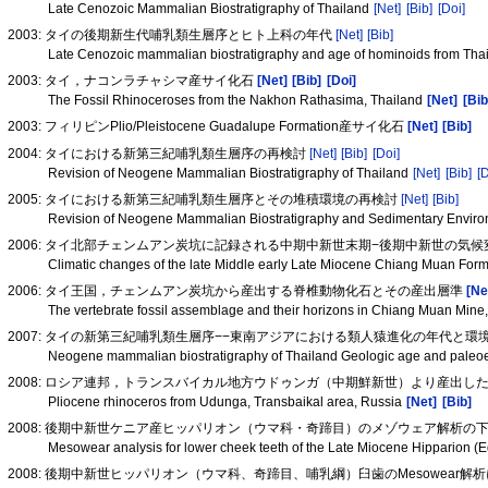
Late Cenozoic Mammalian Biostratigraphy of Thailand
[Net]
[Bib]
[Doi]
2003: タイの後期新生代哺乳類生層序とヒト上科の年代
[Net]
[Bib]
Late Cenozoic mammalian biostratigraphy and age of hominoids from Tha
2003: タイ，ナコンラチャシマ産サイ化石
[Net]
[Bib]
[Doi]
The Fossil Rhinoceroses from the Nakhon Rathasima, Thailand
[Net]
[Bib
2003: フィリピンPlio/Pleistocene Guadalupe Formation産サイ化石
[Net]
[Bib]
2004: タイにおける新第三紀哺乳類生層序の再検討
[Net]
[Bib]
[Doi]
Revision of Neogene Mammalian Biostratigraphy of Thailand
[Net]
[Bib]
[D
2005: タイにおける新第三紀哺乳類生層序とその堆積環境の再検討
[Net]
[Bib]
Revision of Neogene Mammalian Biostratigraphy and Sedimentary Enviro
2006: タイ北部チェンムアン炭坑に記録される中期中新世末期−後期中新世の気候変化
Climatic changes of the late Middle early Late Miocene Chiang Muan Form
2006: タイ王国，チェンムアン炭坑から産出する脊椎動物化石とその産出層準
[Ne
The vertebrate fossil assemblage and their horizons in Chiang Muan Mine
2007: タイの新第三紀哺乳類生層序−−東南アジアにおける類人猿進化の年代と環境−−(
Neogene mammalian biostratigraphy of Thailand Geologic age and paleoe
2008: ロシア連邦，トランスバイカル地方ウドゥンガ（中期鮮新世）より産出し
Pliocene rhinoceros from Udunga, Transbaikal area, Russia
[Net]
[Bib]
2008: 後期中新世ケニア産ヒッパリオン（ウマ科・奇蹄目）のメゾウェア解析の
Mesowear analysis for lower cheek teeth of the Late Miocene Hipparion (
2008: 後期中新世ヒッパリオン（ウマ科、奇蹄目、哺乳綱）臼歯のMesowear解析に