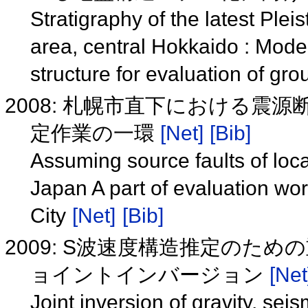
Stratigraphy of the latest Pl
area, central Hokkaido : Mode
structure for evaluation of gr
2008: 札幌市直下における震
定作業の一環
[Net]
[Bib]
Assuming source faults of loc
Japan A part of evaluation wo
City
[Net]
[Bib]
2009: S波速度構造推定のた
ョイントインバージョン
[Net
Joint inversion of gravity, sei