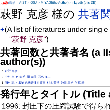
AIST
>
GSJ
>
MIYAGI(the Author)
>
nkysdb (this DB)
萩野 克彦 様の
共著
+
(A list of literatures under single
"萩野 克彦"
)
共著回数と共著者名 (a list o
author(s))
5:
萩野 克彦
2:
中村 章
,
佐藤 明
,
岡 孝雄
,
石島 洋二
1:
岡村 聡
,
札幌市危機管理対策室
,
杉本 芳博
,
池田 章浩
,
笠原 稔
発行年とタイトル (Title and 
1996: 封圧下の圧縮試験で得