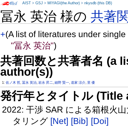
AIST
>
GSJ
>
MIYAGI(the Author)
>
nkysdb (this DB)
冨永 英治 様の
共著
+
(A list of literatures under single
"冨永 英治"
)
共著回数と共著者名 (a list o
author(s))
1:
佐ノ木 哲
,
冨永 英治
,
岩永 昇二
,
細野 賢一
,
道家 涼介
,
里 優
発行年とタイトル (Title and 
2022: 干渉 SAR による箱
タリング
[Net]
[Bib]
[Doi]