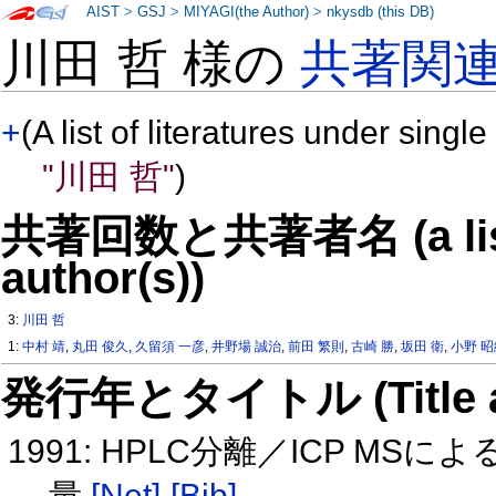
AIST
>
GSJ
>
MIYAGI(the Author)
>
nkysdb (this DB)
川田 哲 様の
共著関
+
(A list of literatures under single
"川田 哲"
)
共著回数と共著者名 (a list o
author(s))
3:
川田 哲
1:
中村 靖
,
丸田 俊久
,
久留須 一彦
,
井野場 誠治
,
前田 繁則
,
古崎 勝
,
坂田 衛
,
小野 
発行年とタイトル (Title and 
1991: HPLC分離／ICP 
量
[Net]
[Bib]