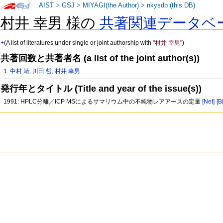
AIST
>
GSJ
>
MIYAGI(the Author)
>
nkysdb (this DB)
村井 幸男 様の
共著関連データベ
+
(A list of literatures under single or joint authorship with
"村井 幸男"
)
共著回数と共著者名 (a list of the joint author(s))
1:
中村 靖
,
川田 哲
,
村井 幸男
発行年とタイトル (Title and year of the issue(s))
1991: HPLC分離／ICP MSによるサマリウム中の不純物レアアースの定量
[Net]
[B