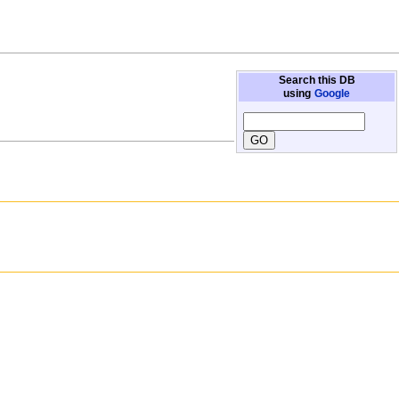
Search this DB
using
Google