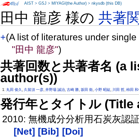
AIST
>
GSJ
>
MIYAGI(the Author)
>
nkysdb (this DB)
田中 龍彦 様の
共著
+
(A list of literatures under single
"田中 龍彦"
)
共著回数と共著者名 (a list o
author(s))
1:
丸田 俊久
,
久留須 一彦
,
井野場 誠治
,
古崎 勝
,
坂田 衛
,
小野 昭紘
,
川田 哲
,
柿田 
発行年とタイトル (Title and 
2010: 無機成分分析用石炭灰認証
[Net]
[Bib]
[Doi]