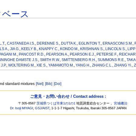
タベース
.T.
,
CASTANEDA I.S.
,
DERENNE S.
,
DUTTA K.
,
EGLINTON T.
,
ERNASCONI S.M.
,
LS A.
,
JIA G.
,
KEELY B.
,
KNAPPY C.
,
KONDO M.
,
KRISHNAN S.
,
LINCOLN S.
,
LIPP 
PAGANI M.
,
PANCOST R.D.
,
PEARSON A.
,
PEARSON E.J.
,
PETERSE F.
,
REICHART
NNINGHE DAMSTE J.S.
,
SMITH R.W.
,
SMITTENBERG R.H.
,
SUMMONS R.E.
,
TAKA
J.P.
,
WOLTERING M.
,
XIE S.
,
YAMAMOTO M.
,
YANG H.
,
ZHANG C.L.
,
ZHANG Yi.
,
Z
 and standard mixtures
[Net]
[Bib]
[Doi]
ご意見・お問い合わせ / Contact address :
〒305-8567
茨城県つくば市東1の1の1
地質調査総合センター，
宮城磯治
Dr. Isoji MIYAGI
,
GSJ
/
AIST
, 1-1-1-7 Higashi, Tsukuba, Ibaraki 305-8567 JAPAN