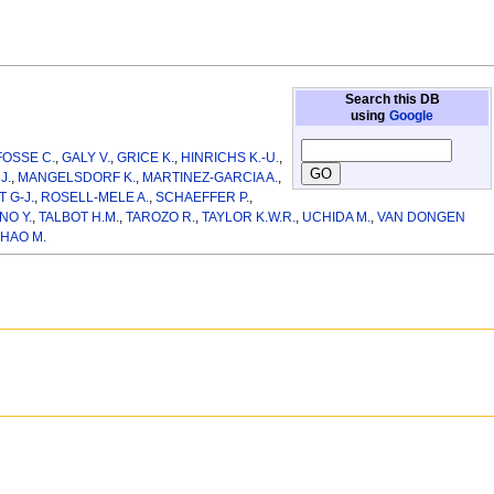
Search this DB
using
Google
FOSSE C.
,
GALY V.
,
GRICE K.
,
HINRICHS K.-U.
,
J.
,
MANGELSDORF K.
,
MARTINEZ-GARCIA A.
,
 G-J.
,
ROSELL-MELE A.
,
SCHAEFFER P.
,
NO Y.
,
TALBOT H.M.
,
TAROZO R.
,
TAYLOR K.W.R.
,
UCHIDA M.
,
VAN DONGEN
HAO M.