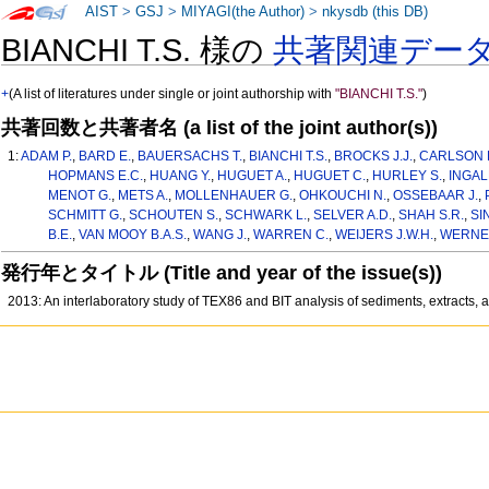
AIST
>
GSJ
>
MIYAGI(the Author)
>
nkysdb (this DB)
BIANCHI T.S. 様の
共著関連デー
+
(A list of literatures under single or joint authorship with
"BIANCHI T.S."
)
共著回数と共著者名 (a list of the joint author(s))
1:
ADAM P.
,
BARD E.
,
BAUERSACHS T.
,
BIANCHI T.S.
,
BROCKS J.J.
,
CARLSON L
HOPMANS E.C.
,
HUANG Y.
,
HUGUET A.
,
HUGUET C.
,
HURLEY S.
,
INGAL
MENOT G.
,
METS A.
,
MOLLENHAUER G.
,
OHKOUCHI N.
,
OSSEBAAR J.
,
SCHMITT G.
,
SCHOUTEN S.
,
SCHWARK L.
,
SELVER A.D.
,
SHAH S.R.
,
SI
B.E.
,
VAN MOOY B.A.S.
,
WANG J.
,
WARREN C.
,
WEIJERS J.W.H.
,
WERNE 
発行年とタイトル (Title and year of the issue(s))
2013: An interlaboratory study of TEX86 and BIT analysis of sediments, extracts,