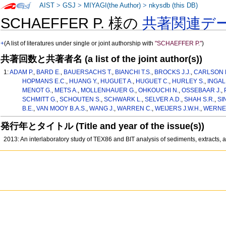
AIST
>
GSJ
>
MIYAGI(the Author)
>
nkysdb (this DB)
SCHAEFFER P. 様の
共著関連デ
+
(A list of literatures under single or joint authorship with
"SCHAEFFER P."
)
共著回数と共著者名 (a list of the joint author(s))
1:
ADAM P.
,
BARD E.
,
BAUERSACHS T.
,
BIANCHI T.S.
,
BROCKS J.J.
,
CARLSON L
HOPMANS E.C.
,
HUANG Y.
,
HUGUET A.
,
HUGUET C.
,
HURLEY S.
,
INGAL
MENOT G.
,
METS A.
,
MOLLENHAUER G.
,
OHKOUCHI N.
,
OSSEBAAR J.
,
SCHMITT G.
,
SCHOUTEN S.
,
SCHWARK L.
,
SELVER A.D.
,
SHAH S.R.
,
SI
B.E.
,
VAN MOOY B.A.S.
,
WANG J.
,
WARREN C.
,
WEIJERS J.W.H.
,
WERNE 
発行年とタイトル (Title and year of the issue(s))
2013: An interlaboratory study of TEX86 and BIT analysis of sediments, extracts,