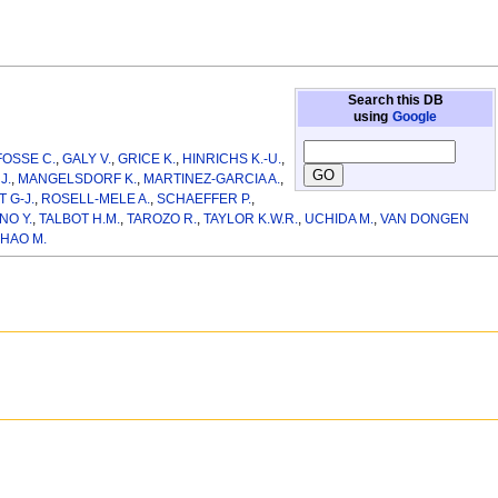
Search this DB
using
Google
FOSSE C.
,
GALY V.
,
GRICE K.
,
HINRICHS K.-U.
,
J.
,
MANGELSDORF K.
,
MARTINEZ-GARCIA A.
,
 G-J.
,
ROSELL-MELE A.
,
SCHAEFFER P.
,
NO Y.
,
TALBOT H.M.
,
TAROZO R.
,
TAYLOR K.W.R.
,
UCHIDA M.
,
VAN DONGEN
HAO M.