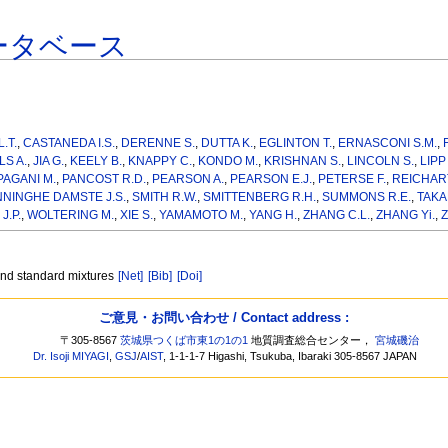
ータベース
.T.
,
CASTANEDA I.S.
,
DERENNE S.
,
DUTTA K.
,
EGLINTON T.
,
ERNASCONI S.M.
,
LS A.
,
JIA G.
,
KEELY B.
,
KNAPPY C.
,
KONDO M.
,
KRISHNAN S.
,
LINCOLN S.
,
LIPP 
PAGANI M.
,
PANCOST R.D.
,
PEARSON A.
,
PEARSON E.J.
,
PETERSE F.
,
REICHART
NNINGHE DAMSTE J.S.
,
SMITH R.W.
,
SMITTENBERG R.H.
,
SUMMONS R.E.
,
TAKA
J.P.
,
WOLTERING M.
,
XIE S.
,
YAMAMOTO M.
,
YANG H.
,
ZHANG C.L.
,
ZHANG Yi.
,
Z
 and standard mixtures
[Net]
[Bib]
[Doi]
ご意見・お問い合わせ / Contact address :
〒305-8567
茨城県つくば市東1の1の1
地質調査総合センター，
宮城磯治
Dr. Isoji MIYAGI
,
GSJ
/
AIST
, 1-1-1-7 Higashi, Tsukuba, Ibaraki 305-8567 JAPAN