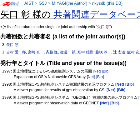
AIST
>
GSJ
>
MIYAGI(the Author)
>
nkysdb (this DB)
矢口 彰 様の
共著関連データベー
+
(A list of literatures under single or joint authorship with
"矢口 彰"
)
共著回数と共著者名 (a list of the joint author(s))
3:
矢口 彰
1:
吉村 愛一郎
,
宮崎 真一
,
斉藤 隆
,
渡辺 一禎
,
畑中 雄樹
,
藤咲 淳一
,
辻 宏道
,
飯村 
発行年とタイトル (Title and year of the issue(s))
1997: 国土地理院によるGPS連続観測システムの展開
[Net]
[Bib]
Expanshon of GSI's Nationwide GPS Array
[Net]
[Bib]
1998: 国土地理院GPS連続観測システム観測結果の表示プログラム
[Net]
[Bib]
A viewer program for results of gps observation by GSI
[Net]
[Bib]
1999: 国土地理院GPS連続観測システム（GEONET）観測結果の表示プログラム
A viewer program for observation data of GEONET
[Net]
[Bib]