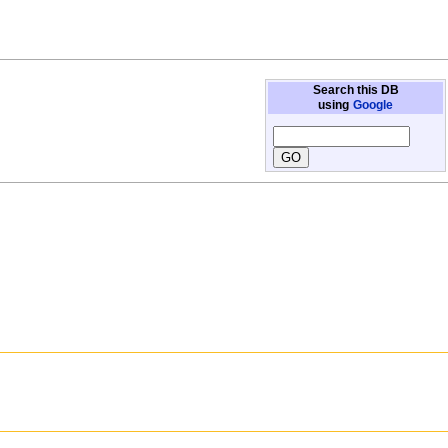
Search this DB
using
Google