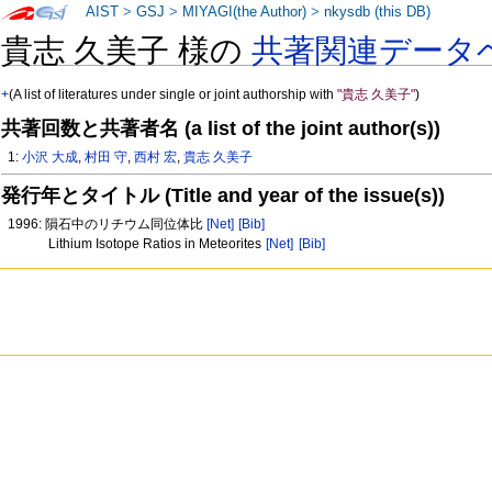
AIST
>
GSJ
>
MIYAGI(the Author)
>
nkysdb (this DB)
貴志 久美子 様の
共著関連データ
+
(A list of literatures under single or joint authorship with
"貴志 久美子"
)
共著回数と共著者名 (a list of the joint author(s))
1:
小沢 大成
,
村田 守
,
西村 宏
,
貴志 久美子
発行年とタイトル (Title and year of the issue(s))
1996: 隕石中のリチウム同位体比
[Net]
[Bib]
Lithium Isotope Ratios in Meteorites
[Net]
[Bib]