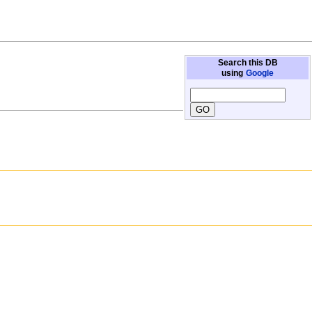
Search this DB
using
Google