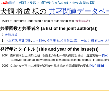
AIST
>
GSJ
>
MIYAGI(the Author)
>
nkysdb (this DB)
犬飼 将成 様の
共著関連データベ
+
(A list of literatures under single or joint authorship with
"犬飼 将成"
)
共著回数と共著者名 (a list of the joint author(s))
2:
犬飼 将成
1:
中山 和正
,
室井 克則
,
山内 順公
,
松岡 玉衣
,
柏谷 健二
,
森井 一誠
,
片桐 有由未
,
犬
発行年とタイトル (Title and year of the issue(s))
2004: 森林樹木と土壌間における雨水の挙動−−現地測定と浸出・透過実験−−
[Net]
Behavior of rainfall between stem flow and soils in the woods ; Field stud
2007: 立山カルデラ内の堆積物試料から見る泥鰌池流域環境の変化
[Net]
[Bib]