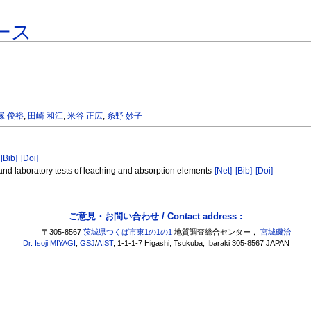
ース
塚 俊裕
,
田崎 和江
,
米谷 正広
,
糸野 妙子
[Bib]
[Doi]
y and laboratory tests of leaching and absorption elements
[Net]
[Bib]
[Doi]
ご意見・お問い合わせ / Contact address :
〒305-8567
茨城県つくば市東1の1の1
地質調査総合センター，
宮城磯治
Dr. Isoji MIYAGI
,
GSJ
/
AIST
, 1-1-1-7 Higashi, Tsukuba, Ibaraki 305-8567 JAPAN