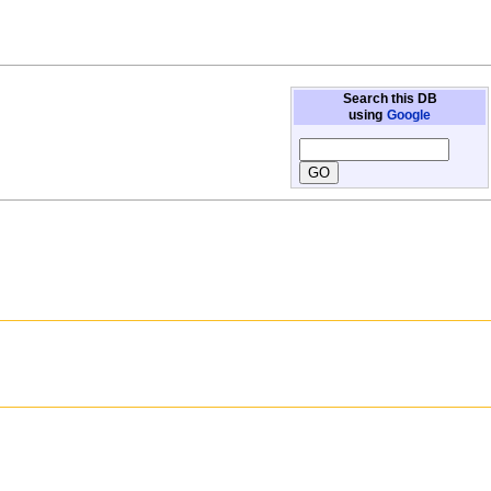
Search this DB
using
Google