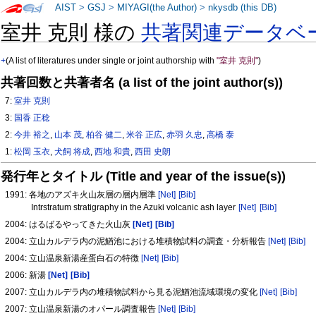
AIST
>
GSJ
>
MIYAGI(the Author)
>
nkysdb (this DB)
室井 克則 様の
共著関連データベ
+
(A list of literatures under single or joint authorship with
"室井 克則"
)
共著回数と共著者名 (a list of the joint author(s))
7:
室井 克則
3:
国香 正稔
2:
今井 裕之
,
山本 茂
,
柏谷 健二
,
米谷 正広
,
赤羽 久忠
,
高橋 泰
1:
松岡 玉衣
,
犬飼 将成
,
西地 和貴
,
西田 史朗
発行年とタイトル (Title and year of the issue(s))
1991: 各地のアズキ火山灰層の層内層準
[Net]
[Bib]
Intrstratum stratigraphy in the Azuki volcanic ash layer
[Net]
[Bib]
2004: はるばるやってきた火山灰
[Net]
[Bib]
2004: 立山カルデラ内の泥鰌池における堆積物試料の調査・分析報告
[Net]
[Bib]
2004: 立山温泉新湯産蛋白石の特徴
[Net]
[Bib]
2006: 新湯
[Net]
[Bib]
2007: 立山カルデラ内の堆積物試料から見る泥鰌池流域環境の変化
[Net]
[Bib]
2007: 立山温泉新湯のオパール調査報告
[Net]
[Bib]