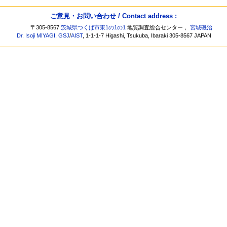
ご意見・お問い合わせ / Contact address :
〒305-8567
茨城県つくば市東1の1の1
地質調査総合センター，
宮城磯治
Dr. Isoji MIYAGI
,
GSJ
/
AIST
, 1-1-1-7 Higashi, Tsukuba, Ibaraki 305-8567 JAPAN