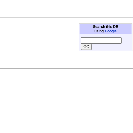
Search this DB
using
Google