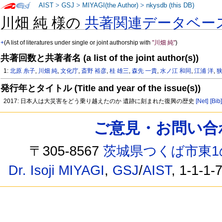
AIST
>
GSJ
>
MIYAGI(the Author)
>
nkysdb (this DB)
川畑 純 様の
共著関連データベー
+
(A list of literatures under single or joint authorship with
"川畑 純"
)
共著回数と共著者名 (a list of the joint author(s))
1:
北原 糸子
,
川畑 純
,
文化庁
,
斎野 裕彦
,
桂 雄三
,
森先 一貴
,
水ノ江 和同
,
江浦 洋
,
狭
発行年とタイトル (Title and year of the issue(s))
2017: 日本人は大災害をどう乗り越えたのか 遺跡に刻まれた復興の歴史
[Net]
[Bib
ご意見・お問い合わせ /
〒305-8567
茨城県つくば市東1
Dr. Isoji MIYAGI
,
GSJ
/
AIST
, 1-1-1-