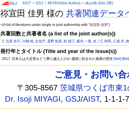
AIST
>
GSJ
>
MIYAGI(the Author)
>
nkysdb (this DB)
祢宜田 佳男 様の
共著関連データ
+
(A list of literatures under single or joint authorship with
"祢宜田 佳男"
)
共著回数と共著者名 (a list of the joint author(s))
1:
北原 糸子
,
川畑 純
,
文化庁
,
斎野 裕彦
,
桂 雄三
,
森先 一貴
,
水ノ江 和同
,
江浦 洋
,
狭
発行年とタイトル (Title and year of the issue(s))
2017: 日本人は大災害をどう乗り越えたのか 遺跡に刻まれた復興の歴史
[Net]
[Bib
ご意見・お問い合わせ /
〒305-8567
茨城県つくば市東1
Dr. Isoji MIYAGI
,
GSJ
/
AIST
, 1-1-1-