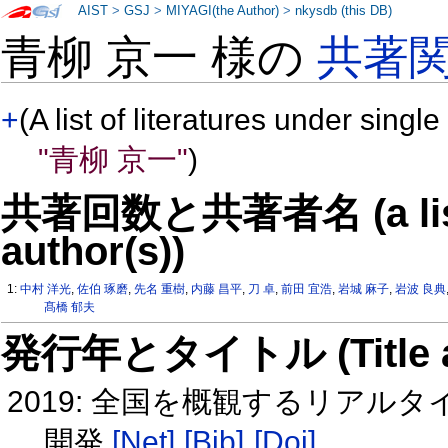
AIST
>
GSJ
>
MIYAGI(the Author)
>
nkysdb (this DB)
青柳 京一 様の
共著
+
(A list of literatures under single
"青柳 京一"
)
共著回数と共著者名 (a list o
author(s))
1:
中村 洋光
,
佐伯 琢磨
,
先名 重樹
,
内藤 昌平
,
刀 卓
,
前田 宜浩
,
岩城 麻子
,
岩波 良典
髙橋 郁夫
発行年とタイトル (Title and 
2019: 全国を概観するリア
開発
[Net]
[Bib]
[Doi]