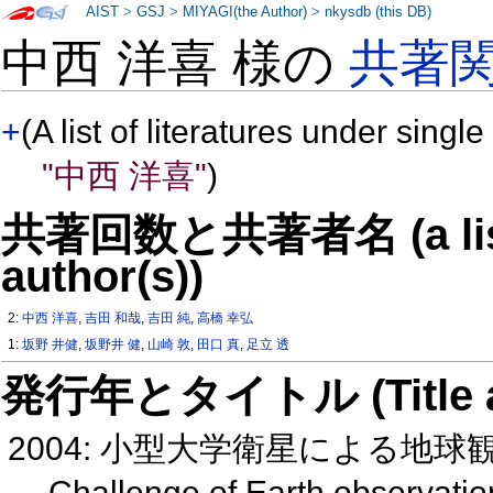
AIST
>
GSJ
>
MIYAGI(the Author)
>
nkysdb (this DB)
中西 洋喜 様の
共著
+
(A list of literatures under single
"中西 洋喜"
)
共著回数と共著者名 (a list o
author(s))
2:
中西 洋喜
,
吉田 和哉
,
吉田 純
,
高橋 幸弘
1:
坂野 井健
,
坂野井 健
,
山崎 敦
,
田口 真
,
足立 透
発行年とタイトル (Title and 
2004: 小型大学衛星による地球観測
Challenge of Earth observation