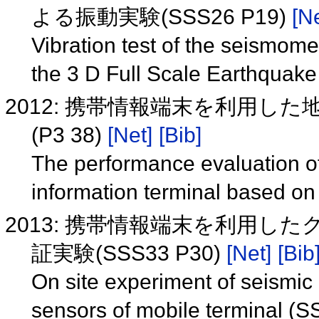
よる振動実験(SSS26 P19)
[Ne
Vibration test of the seismome
the 3 D Full Scale Earthquake
2012: 携帯情報端末を利用し
(P3 38)
[Net]
[Bib]
The performance evaluation o
information terminal based on
2013: 携帯情報端末を利用
証実験(SSS33 P30)
[Net]
[Bib
On site experiment of seismic 
sensors of mobile terminal (