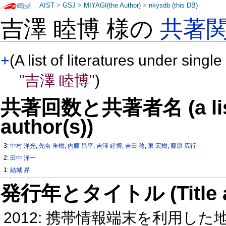
AIST
>
GSJ
>
MIYAGI(the Author)
>
nkysdb (this DB)
吉澤 睦博 様の
共著
+
(A list of literatures under single
"吉澤 睦博"
)
共著回数と共著者名 (a list o
author(s))
3:
中村 洋光
,
先名 重樹
,
内藤 昌平
,
吉澤 睦博
,
吉田 稔
,
東 宏樹
,
藤原 広行
2:
田中 洋一
1:
結城 昇
発行年とタイトル (Title and 
2012: 携帯情報端末を利用し