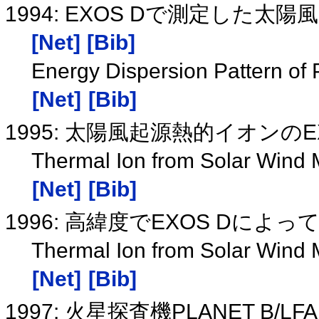
1994: EXOS Dで測定し
[Net]
[Bib]
Energy Dispersion Pattern of 
[Net]
[Bib]
1995: 太陽風起源熱的イオンの
Thermal Ion from Solar Wind 
[Net]
[Bib]
1996: 高緯度でEXOS Dに
Thermal Ion from Solar Wind 
[Net]
[Bib]
1997: 火星探査機PLANET 