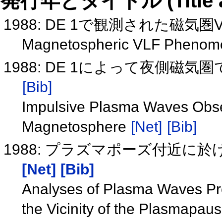
発行年とタイトル (Title and 
1988: DE 1で観測された磁気
Magnetospheric VLF Phenom
1988: DE 1によって夜側
[Bib]
Impulsive Plasma Waves Obse
Magnetosphere
[Net]
[Bib]
1988: プラズマポーズ付近に
[Net]
[Bib]
Analyses of Plasma Waves Prop
the Vicinity of the Plasmapau