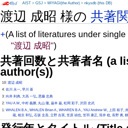
AIST
>
GSJ
>
MIYAGI(the Author)
>
nkysdb (this DB)
渡辺 成昭 様の
共著
+
(A list of literatures under single
"渡辺 成昭"
)
共著回数と共著者名 (a list o
author(s))
10:
渡辺 成昭
4:
佐川 永一
,
早川 基
3:
向井 利典
,
大高 一弘
,
恩藤 忠典
2:
YAU A.W.
,
中村 義勝
,
丸山 隆
,
巌本 巌
,
松岡 彩子
,
沢田 史武
1:
WHALEN B.A.
,
WHALEN Brian A.
,
WHAREN B.A.
,
YAU Andrew W.
,
上田 裕子
,
蔵
,
相京 和弘
,
石坂 圭吾
,
立野 吉英
,
笠原 禎也
,
笠羽 康正
,
筒井 稔
,
長野 勇
,
鶴