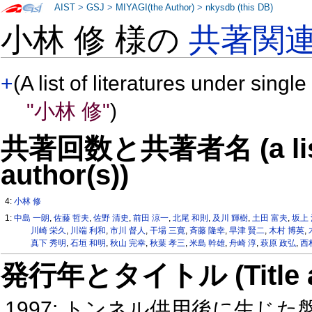
AIST
>
GSJ
>
MIYAGI(the Author)
>
nkysdb (this DB)
小林 修 様の
共著関
+
(A list of literatures under single
"小林 修"
)
共著回数と共著者名 (a list o
author(s))
4:
小林 修
1:
中島 一朗
,
佐藤 哲夫
,
佐野 清史
,
前田 涼一
,
北尾 和則
,
及川 輝樹
,
土田 富夫
,
坂上
川崎 栄久
,
川端 利和
,
市川 督人
,
干場 三寛
,
斉藤 隆幸
,
早津 賢二
,
木村 博英
,
真下 秀明
,
石垣 和明
,
秋山 完幸
,
秋葉 孝三
,
米島 幹雄
,
舟崎 淳
,
萩原 政弘
,
西
発行年とタイトル (Title and 
1997: トンネル供用後に生じ